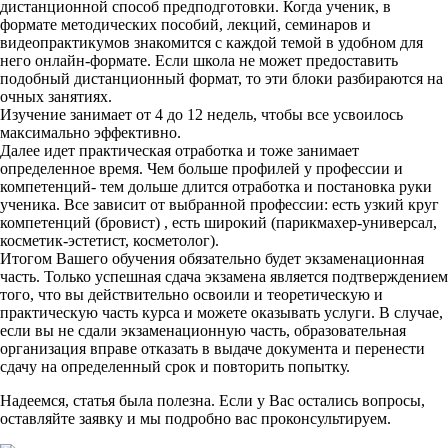
дистанционной способ предподготовки. Когда ученик, в
формате методических пособий, лекций, семинаров и
видеопрактикумов знакомится с каждой темой в удобном для
него онлайн-формате. Если школа не может предоставить
подобный дистанционный формат, то эти блоки разбираются на
очных занятиях.
Изучение занимает от 4 до 12 недель, чтобы все усвоилось
максимально эффективно.
Далее идет практическая отработка и тоже занимает
определенное время. Чем больше профилей у профессии и
компетенций- тем дольше длится отработка и постановка руки
ученика. Все зависит от выбранной профессии: есть узкий круг
компетенций (бровист) , есть широкий (парикмахер-универсал,
косметик-эстетист, косметолог).
Итогом Вашего обучения обязательно будет экзаменационная
часть. Только успешная сдача экзамена является подтверждением
того, что вы действительно освоили и теоретическую и
практическую часть курса и можете оказывать услуги. В случае,
если вы не сдали экзаменационную часть, образовательная
организация вправе отказать в выдаче документа и перенести
сдачу на определенный срок и повторить попытку.
Надеемся, статья была полезна. Если у Вас остались вопросы,
оставляйте заявку и мы подробно вас проконсультируем.